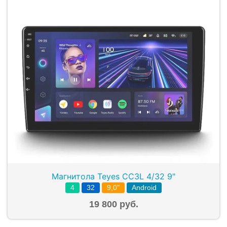
Магнитола Teyes CC3L 4/32 9"
4
32
9,0"
Android
19 800 руб.