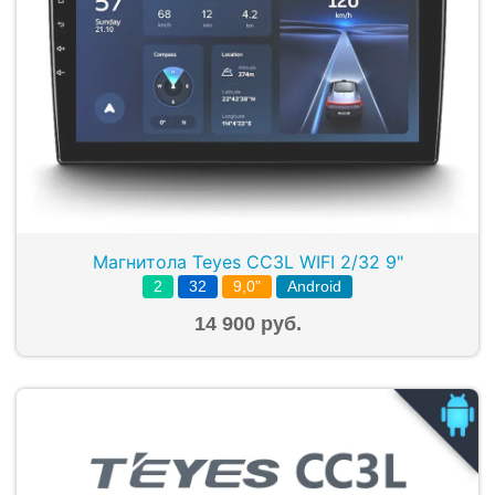
Магнитола Teyes CC3L WIFI 2/32 9"
2
32
9,0"
Android
14 900 руб.