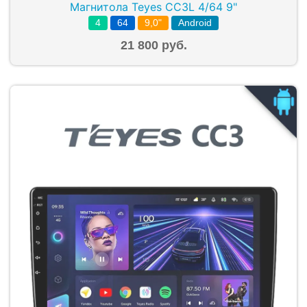
Магнитола Teyes CC3L 4/64 9"
4
64
9,0"
Android
21 800 руб.