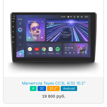
Магнитола Teyes CC3L 4/32 10.2"
4
32
10,2"
Android
19 800 руб.